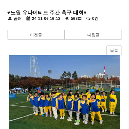
유
치
♥노원 유나이티드 주관 축구 대회♥
원
페
꿈터
24-11-06 16:12
563회
0건
환
경
이
이전글
다음글
지
정
목록
보
본
문