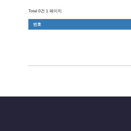
Total 0건
1 페이지
번호
부
모
랑
함
께
목
록