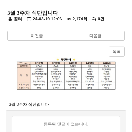
주
간
3월 3주차 식단입니다
식
페
꿈터
24-03-19 12:06
2,174회
0건
단
이
이전글
다음글
지
정
목록
보
본
문
3월 3주차 식단입니다
댓
등록된 댓글이 없습니다.
글