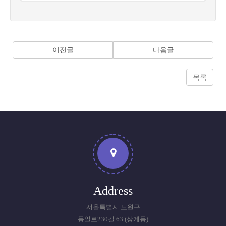
목
록
이전글
다음글
목록
Address
서울특별시 노원구
동일로230길 63 (상계동)